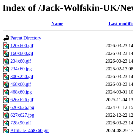
Index of /Jack-Wolfskin-UK/Ne
Name
Last modifi
Parent Directory
120x600.gif
2026-03-23 14
160x600.gif
2026-03-23 14
234x60.gif
2026-03-23 14
234x60.jpg
2025-02-13 08
300x250.gif
2026-03-23 14
468x60.gif
2026-03-23 14
468x60.jpg
2024-03-01 10
626x626.gif
2025-11-04 13
626x626.jpg
2024-01-12 15
627x627.jpg
2022-12-22 12
728x90.gif
2026-03-23 14
Affiliate_468x60.gif
2024-08-29 13