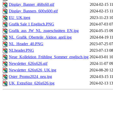
Display_Banner_468x60.gif
2024-02-15 11
Display_Banners_600x600.gif
2024-02-15 11
EU_UK.jpeg
2023-11-23 10
Grafik Sale 1 Englisch.PNG
2024-07-03 07
Grafik_aus_JW_NL_zugeschnitten_EN.jpg
2024-05-15 09
NL_Grafik_Oberteile_Aktion_april.jpg
2024-04-19 11
NL_Header_40.PNG
2023-07-25 07
NLheader.PNG
2023-07-13 08
Neue_Kollektion_Frühling_Sommer_englisch.jpg
2024-03-01 10
Newsletter_626x626.gif
2024-11-07 09
Newsletter_626x626_UK.jpg
2024-08-20 12
Oster_Promo2024_neu.jpg
2024-03-15 11
UK_ExtraSize_626x626.jpg
2024-02-13 13