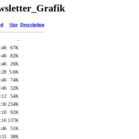
wsletter_Grafik
ed
Size
Description
-
:46
67K
:46
82K
:46
26K
:28
5.6K
:46
74K
:46
32K
:12
54K
:30
234K
:10
92K
:16
137K
:46
51K
:11
38K