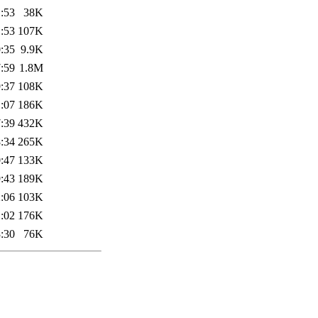
:53
38K
:53
107K
:35
9.9K
:59
1.8M
:37
108K
:07
186K
:39
432K
:34
265K
:47
133K
:43
189K
:06
103K
:02
176K
:30
76K