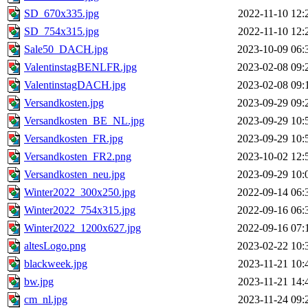
SD_670x335.jpg
2022-11-10 12:
SD_754x315.jpg
2022-11-10 12:
Sale50_DACH.jpg
2023-10-09 06:
ValentinstagBENLFR.jpg
2023-02-08 09:
ValentinstagDACH.jpg
2023-02-08 09:
Versandkosten.jpg
2023-09-29 09:
Versandkosten_BE_NL.jpg
2023-09-29 10:
Versandkosten_FR.jpg
2023-09-29 10:
Versandkosten_FR2.png
2023-10-02 12:
Versandkosten_neu.jpg
2023-09-29 10:
Winter2022_300x250.jpg
2022-09-14 06:
Winter2022_754x315.jpg
2022-09-16 06:
Winter2022_1200x627.jpg
2022-09-16 07:
altesLogo.png
2023-02-22 10:
blackweek.jpg
2023-11-21 10:
bw.jpg
2023-11-21 14:
cm_nl.jpg
2023-11-24 09: