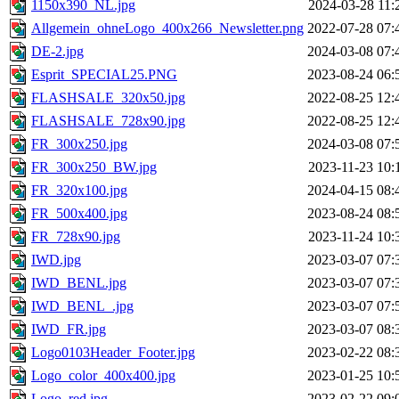
1150x390_NL.jpg
2024-03-28 11:
Allgemein_ohneLogo_400x266_Newsletter.png
2022-07-28 07:
DE-2.jpg
2024-03-08 07:
Esprit_SPECIAL25.PNG
2023-08-24 06:
FLASHSALE_320x50.jpg
2022-08-25 12:
FLASHSALE_728x90.jpg
2022-08-25 12:
FR_300x250.jpg
2024-03-08 07:
FR_300x250_BW.jpg
2023-11-23 10:
FR_320x100.jpg
2024-04-15 08:
FR_500x400.jpg
2023-08-24 08:
FR_728x90.jpg
2023-11-24 10:
IWD.jpg
2023-03-07 07:
IWD_BENL.jpg
2023-03-07 07:
IWD_BENL_.jpg
2023-03-07 07:
IWD_FR.jpg
2023-03-07 08:
Logo0103Header_Footer.jpg
2023-02-22 08:
Logo_color_400x400.jpg
2023-01-25 10:
Logo_red.jpg
2023-02-22 09: