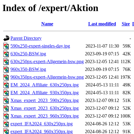
Index of /expert/Aktion
Name
Last modified
Size
Parent Directory
-
590x250-expert-singles-day.jpg
2023-11-07 11:30
59K
630x250-BSW.jpg
2023-09-19 07:15
42K
630x250px-expert-Allgemein-bsw.png
2023-12-05 12:41
112K
960x350-BSW.jpg
2023-09-19 07:15
76K
960x350px-expert-Allgemein-bsw.png
2023-12-05 12:41
197K
EM_2024_Affiliate_630x250px.jpg
2024-05-13 11:11
49K
EM_2024_Affiliate_930x350px.jpg
2024-05-13 11:11
82K
Xmas_expert_2023_590x250px.jpg
2023-12-07 09:12
51K
Xmas_expert_2023_630x250px.jpg
2023-12-07 09:12
52K
Xmas_expert_2023_960x350px.jpg
2023-12-07 09:12
100K
expert_IFA2024_630x250px.jpg
2024-08-26 12:12
53K
expert_IFA2024_960x350px.jpg
2024-08-26 12:12
91K