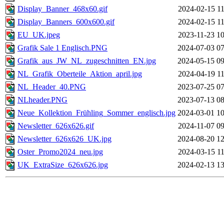
Display_Banner_468x60.gif
2024-02-15 11
Display_Banners_600x600.gif
2024-02-15 11
EU_UK.jpeg
2023-11-23 10
Grafik Sale 1 Englisch.PNG
2024-07-03 07
Grafik_aus_JW_NL_zugeschnitten_EN.jpg
2024-05-15 09
NL_Grafik_Oberteile_Aktion_april.jpg
2024-04-19 11
NL_Header_40.PNG
2023-07-25 07
NLheader.PNG
2023-07-13 08
Neue_Kollektion_Frühling_Sommer_englisch.jpg
2024-03-01 10
Newsletter_626x626.gif
2024-11-07 09
Newsletter_626x626_UK.jpg
2024-08-20 12
Oster_Promo2024_neu.jpg
2024-03-15 11
UK_ExtraSize_626x626.jpg
2024-02-13 13