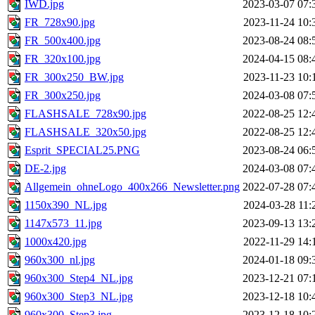
IWD.jpg
2023-03-07 07:
FR_728x90.jpg
2023-11-24 10:
FR_500x400.jpg
2023-08-24 08:
FR_320x100.jpg
2024-04-15 08:
FR_300x250_BW.jpg
2023-11-23 10:
FR_300x250.jpg
2024-03-08 07:
FLASHSALE_728x90.jpg
2022-08-25 12:
FLASHSALE_320x50.jpg
2022-08-25 12:
Esprit_SPECIAL25.PNG
2023-08-24 06:
DE-2.jpg
2024-03-08 07:
Allgemein_ohneLogo_400x266_Newsletter.png
2022-07-28 07:
1150x390_NL.jpg
2024-03-28 11:
1147x573_11.jpg
2023-09-13 13:
1000x420.jpg
2022-11-29 14:
960x300_nl.jpg
2024-01-18 09:
960x300_Step4_NL.jpg
2023-12-21 07:
960x300_Step3_NL.jpg
2023-12-18 10:
960x300_Step3.jpg
2023-12-18 10: