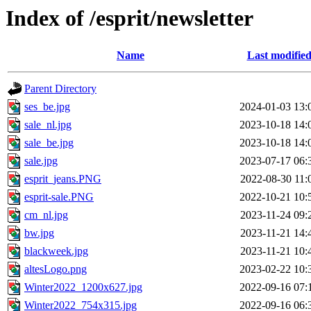
Index of /esprit/newsletter
Name
Last modifie
Parent Directory
ses_be.jpg
2024-01-03 13:
sale_nl.jpg
2023-10-18 14:
sale_be.jpg
2023-10-18 14:
sale.jpg
2023-07-17 06:
esprit_jeans.PNG
2022-08-30 11:
esprit-sale.PNG
2022-10-21 10:
cm_nl.jpg
2023-11-24 09:
bw.jpg
2023-11-21 14:
blackweek.jpg
2023-11-21 10:
altesLogo.png
2023-02-22 10:
Winter2022_1200x627.jpg
2022-09-16 07:
Winter2022_754x315.jpg
2022-09-16 06: